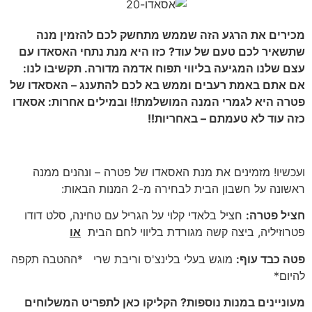
מכירים את הרגע הזה שממש מתחשק לכם להזמין מנה
שתשאיר לכם טעם של עוד? כזו היא מנת נתחי האסאדו עם
עצם שלנו המגיעה בליווי תפוח אדמה מדורה. תקשיבו לנו:
אם אתם באמת רעבים וממש בא לכם להתענג – האסאדו של
פטרה היא לגמרי המנה המושלמת!! ובמילים אחרות: אסאדו
כזה עוד לא טעמתם – באחריות!!
ועכשיו! מזמינים את מנת האסאדו של פטרה – ונהנים ממנה
ראשונה על חשבון הבית לבחירה מ-2 המנות הבאות:
חציל פטרה:
חציל בלאדי קלוי על הגריל עם טחינה, סלט דודו
פטרוזיליה, ביצה קשה מגורדת בליווי לחם הבית
או
פטה כבד עוף:
מוגש בעלי בלינצ'ס וריבת שרי *ההטבה תקפה
להיום*
מעוניינים במנות נוספות? הקליקו כאן לתפריט המשלוחים