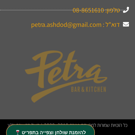
טלפון: 08-8651610
דוא"ל : petra.ashdod@gmail.com
כל הזכויות שמורות למסעדת פטרה 2010 -2020 | דיאל תקשורת יח"צ
ואסטרטגיה| הצהרת נגישות
להזמנת שולחן וצפייה בתפריט