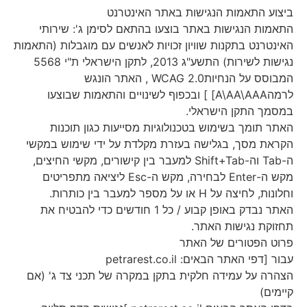
ביצוע התאמות הנגישות באתר האינטרנט
התאמות הנגישות באתר בוצעו בהתאם לסימן ג': שירותי
האינטרנט בתקנות שוויון זכויות לאנשים עם מוגבלות (התאמות
נגישות לשירות) התשע"ג 2013, לתקן הישראלי ת"י 5568
המבוסס על הנחיותWCAG 2.0 , האתר הונגש
לרמהA\AA\AAA] ] ובכפוף לשינויים והתאמות שבוצעו
במסמך התקן הישראלי.
האתר תומך בשימוש בטכנולוגיות מסייעות כגון תוכנות
הקראת מסך, בגלישה בעזרת מקלדת על ידי שימוש במקשי
ה-Tab וה-Shift+Tab למעבר בין קישורים, מקשי החיצים,
מקש ה-Enter לבחירה, מקש ה-Esc ליציאה מתפריטים
וחלונות, לחיצה על H או על מספר למעבר בין כותרות.
האתר נבדק באופן קבוע / כל 1 חודשים כדי להבטיח את
תחזוקת נגישות האתר.
פרוט הפטורים של האתר
עבור [דפי האתר הבאים: petrarest.co.il
הצהרה על עמידה חלקית בתקן במקרה של תכני צד ג' (אם
קיימים)