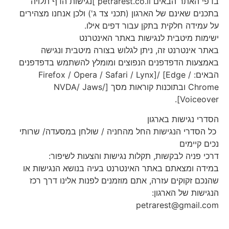
בדפי האתר הבאים petrarest.co.il ]נגישות הדף תלויה
בתכנים שאינם של הארגון (תכני צד ג') ולכן אנחנו מצהירים
על עמידה חלקית בתקן עבור דפים אילו.
ישימות מיטבית לנגישות באתר האינטרנט
באתר אינטרנט זה, ניתן לגלוש בצורה מיטבית ונגישה
באמצעות הדפדפנים הנפוצים ומומלץ להשתמש בדפדפנים
הבאים: Firefox / Opera / Safari / Lynx]/ [Edge /
Chrome ובתוכנות קוראות מסך [NVDA/ Jaws/
Voiceover].
הסדרי נגישות בארגון
כל הסדרי הנגישות החל מהחניה / שולחן במסעדה/ שרותי
נכים קיימים
דרכי פניה לבקשות, תקלות נגישות והצעות לשיפור:
במידה ומצאתם באתר האינטרנט בעיה בנושא הנגישות או
שהנכם זקוקים עזרה, אתם מוזמנים לפנות אלינו דרך רכז
הנגישות של הארגון:
petrarest@gmail.com