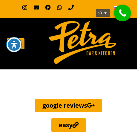
חייג/י
ביקורות מרחבי הרשת
google reviews
easy