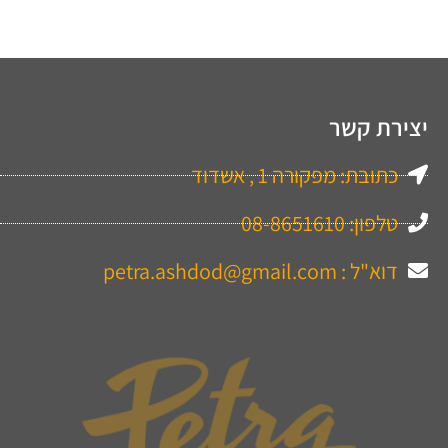
יצירת קשר
כתובת: מפקורה 1 , אשדוד
טלפון: 08-8651610
דוא"ל : petra.ashdod@gmail.com