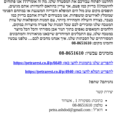
החלטנו לפתוח עבורכם את המסעדה שלנו. מה זה אומר??? אנו פתוחים
להושבה!!! בדיוק כמו פעם, אך עדיין בהתאם להנחיות: אתם מגיעים,
תופסים מקום טוב מול הים המופלא והבריזה המשגעת או במתחם הפנימי
שמומלץ לאירועים ומשפחות. אנו מבטיחים לשרת אתכם בדיוק כמו
בעבר, בצורה היעילה והמהירה ביותר, עם המנות המופלאות של צוות
המטבח שלנו ומזכירים לכם שכל המנות של פטרה מיוצרות במקום,
הלחמים והמאפים נאפים בתוך תנור אבן מסורתי והכל הכל מיוצר
במטבח שלנו, עם התבלינים המיוחדים שייבאנו מגיאורגיה והמתכונים
המסורתיים של הסבתות שלנו. איך אנחנו מחכים לכם… טלפנו עכשיו
והזמינו מקום: 08-8651610
מזמינים עכשיו: 08-8651610
לתפריט שלנו בתמונות לחצו כאן: https://petrarest.co.il/p/6649
לתפריט המלא לחצו כאן: https://petrarest.co.il/p/4940
נהניתם? שתפו!
יצירת קשר
כתובת: מפקורה 1 , אשדוד
טלפון: 08-8651610
דוא"ל : petra.ashdod@gmail.com