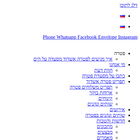
דלג לתוכן
Phone
Whatsapp
Facebook
Envelope
Instagram
פטרה
איך מגיעים לפטרה אשדוד מסעדה על הים
מי אנחנו
חוות דעת
כתבו על מסעדת פטרה
תפריט פטרה אשדוד
תפריט משלוחים פטרה
ארוחת בוקר
קינוחים
שותים ונהנים
אירועים
שותים ונהנים בפטרה
חדשות והטבות
מתכונים
מבצעים
מאמרים