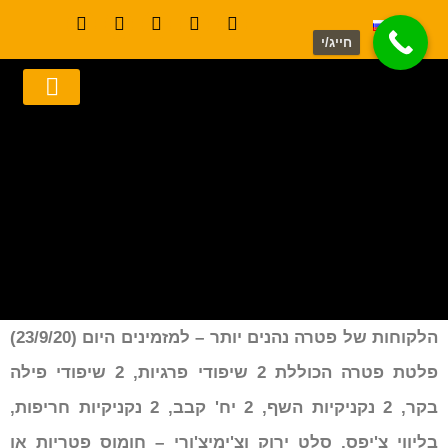
חייג/י
מי אנחנו
כתבו על מסעדת פטרה
תפריט פטרה אשדוד
שותים ונהנים בפטרה
חדשות והטבות
הלקוחות של פטרה נהנים יותר – למזמינים היום (23/9/20)
פלטת פטרה הכוללת 2 שיפודי פרגיות, 2 שיפודי פילה
בקר, 2 נקניקיות השף, 2 יח' קבב, 2 נקניקיות חריפות,
בליווי צ'יפס, סלט ירוק וצ'ימיצ'ורי – חומוס פטריות או