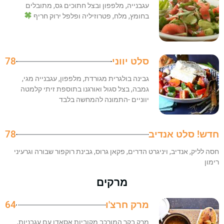
עגבנייה, מלפפון ובצל חתוכים גס, מתובלים
בחומץ, מלח, פטרוזיליה ופלפל ירוק חריף
סלט יווני
78
גבינה בולגרית מגורדת, מלפפון, עגבנייה מגי,
גמבה, בצל סגול ואורגנו בתוספת זיתי קלמטה
יווניים -התמונה להמחשה בלבד
חדש! סלט אנדיב
78
חסה לליק, אנדיב, ויניגרט הדרים, פקאן גרוס, גבינת רוקפור שבורה וגרעיני
רימון
מרקים
מרק חרצ'ו
64
מרק בקר המורכב מקוביות אסאדו עם עגבניות,