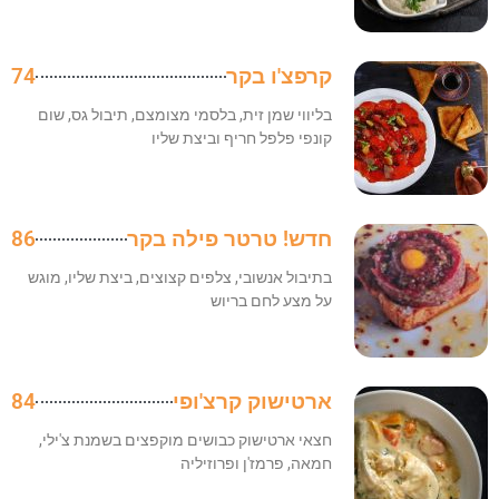
קרפצ'ו בקר
74
בליווי שמן זית, בלסמי מצומצם, תיבול גס, שום
קונפי פלפל חריף וביצת שליו
חדש! טרטר פילה בקר
86
בתיבול אנשובי, צלפים קצוצים, ביצת שליו, מוגש
על מצע לחם בריוש
ארטישוק קרצ'ופי
84
חצאי ארטישוק כבושים מוקפצים בשמנת צ'ילי,
חמאה, פרמז'ן ופרוזיליה