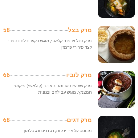
מרק בצל
58
מרק בצל צרפתי קלאסי, מוגש בקערת לחם כפרי
לצד פירורי פרמזן
מרק לוביו
66
מרק שעועית אדומה גיאורגי (קולאשי) פיקנטי
חמצמץ. מוגש עם לחם וצנונית
מרק דגים
68
מבוסס על ציר ירקות, דג דניס ודג סלמון