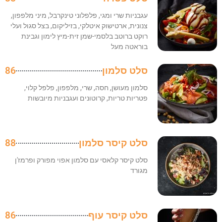
עגבניות שרי ומגי, פלפלוני טינקרבל, מיני מלפפון,
צנונית, ארטישוק איטלקי, בזיליקום, בצל סגול ועלי
רוקט ברוטב בלסמי-שמן זית-מיץ לימון וגבינת
בוראטה מעל
סלט סלמון
86
סלמון מעושן, חסה, שרי, מלפפון, פלפל קלוי,
פטריות טריות, קרוטונים ועגבניות מיובשות
סלט קיסר סלמון
88
סלט קיסר קלאסי עם סלמון אפוי מפורק ופרמז'ן
מגורד
סלט קיסר עוף
86