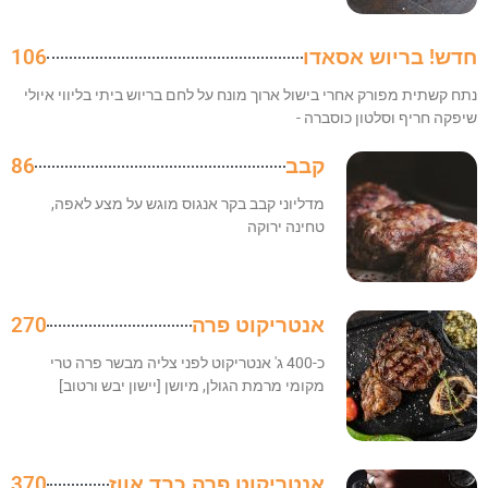
חדש! בריוש אסאדו
106
נתח קשתית מפורק אחרי בישול ארוך מונח על לחם בריוש ביתי בליווי איולי
שיפקה חריף וסלטון כוסברה -
קבב
86
מדליוני קבב בקר אנגוס מוגש על מצע לאפה,
טחינה ירוקה
אנטריקוט פרה
270
כ-400 ג' אנטריקוט לפני צליה מבשר פרה טרי
מקומי מרמת הגולן, מיושן [יישון יבש ורטוב]
אנטריקוט פרה כבד אווז
370