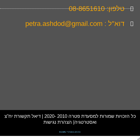
טלפון: 08-8651610
דוא"ל : petra.ashdod@gmail.com
כל הזכויות שמורות למסעדת פטרה 2010 -2020 | דיאל תקשורת יח"צ
ואסטרטגיה| הצהרת נגישות
מתוחזק ומופעל ע"י brand4u
};