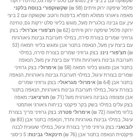
שקשוקה עם 2 ביצי עין, מוגש עם סלט ירקות גס, טחינה ירוקה
פלפל שיפקה ירוק וזיתים (58 ₪)
שקשוקפורי בנוסח בלקני
:
מאפה גיאורגי ממולא תפו"א בדפנות ורוטב שקשוקה עם 2 ביצי
עין, עם גבינה בולגרית מעל, מוגש בליווי סלט ירקות גס, טחינה
ירוקה פלפל שיפקה ירוק וזיתים (62 ₪)
חצ'פורי אצ'רולי:
בצק
גרוזיני שמרים בצורת סירה, במילוי תערובת גבינות גיאורגיות
עם ביצת עין מעל, הנאפה בתנור אבן ומוגש בליווי חמאה (53
₪)
חצ'פורי נינו:
בצק גרוזיני שמרים בצורת סירה, במילוי
תערובת גבינות גיאורגיות ותרד עם ביצת עין מעל, הנאפה
בתנור אבן ומוגש בליווי חמאה (58 ₪)
אימרולי:
בצק גרוזיני
שמרים בצורת עיגול, במילוי תערובת גבינות גיאורגיות, הנאפה
בתנור אבן (64 ₪)
אימרולי מגראולי:
בצק גרוזיני שמרים
בצורת עיגול, במילוי תערובת גבינות גיאורגיות, הנאפה בתנור
אבן ומצופה בגבינה גיאורגית מעל (71 ₪)
חורציאני:
מאפה
בצק עלים במילוי בשק בקר פיקנטי בניחוח גיאורגי אותמטי
בליווי מז'אווה (72 ₪)
אימרולי פטרה:
בצק גרוזיני פריך בצורת
עיגול, במילוי גבינות גאורגיות ותרד, הנאפה בתנור אבן (83 ₪)
לובואני:
בצק גרוזיני פריך בצורת עיגול, במילוי שעועית לבנה
פיקנטית הנאפה בתנור אבן (76 ₪)
חינקאלי גבינות:
5 כיסוני